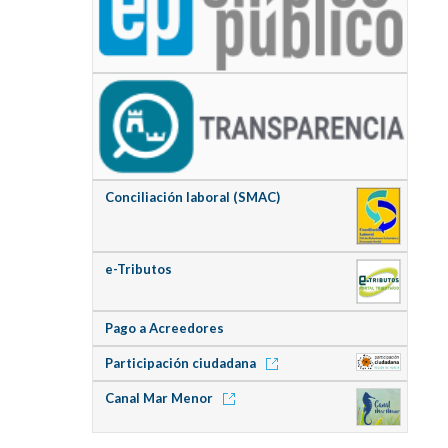
Conciliación laboral (SMAC)
e-Tributos
Pago a Acreedores
Participación ciudadana
Canal Mar Menor