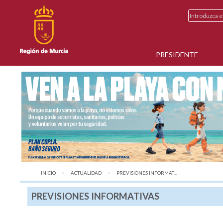
PRESIDENTE
INICIO
ACTUALIDAD
AQUÍ:
PREVISIONES INFORMAT...
PREVISIONES INFORMATIVAS