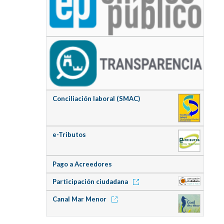
Conciliación laboral (SMAC)
e-Tributos
Pago a Acreedores
Participación ciudadana
Canal Mar Menor