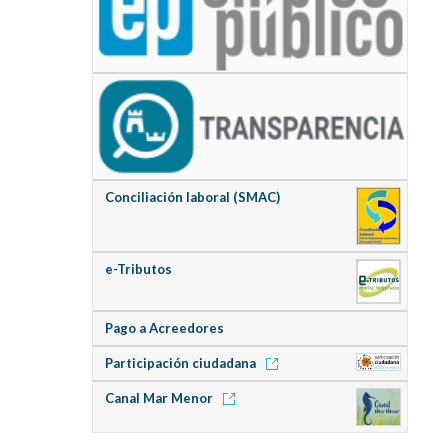
Conciliación laboral (SMAC)
e-Tributos
Pago a Acreedores
Participación ciudadana
Canal Mar Menor