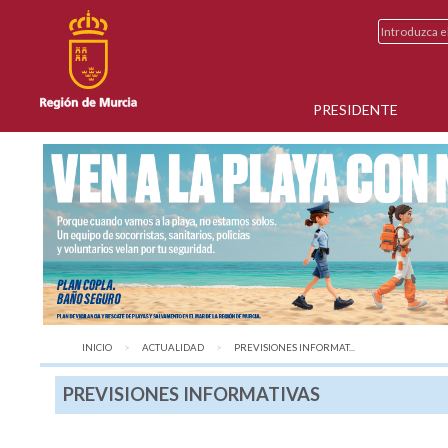
PRESIDENTE
INICIO
ACTUALIDAD
AQUÍ:
PREVISIONES INFORMAT...
PREVISIONES INFORMATIVAS