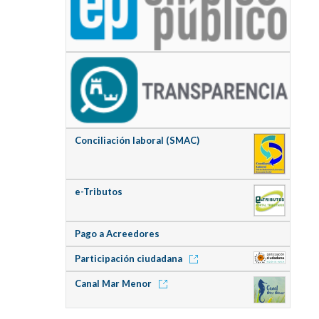
Conciliación laboral (SMAC)
e-Tributos
Pago a Acreedores
Participación ciudadana
Canal Mar Menor