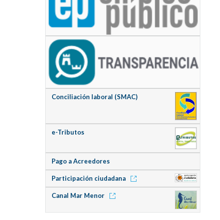
Conciliación laboral (SMAC)
e-Tributos
Pago a Acreedores
Participación ciudadana
Canal Mar Menor