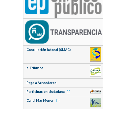
Conciliación laboral (SMAC)
e-Tributos
Pago a Acreedores
Participación ciudadana
Canal Mar Menor