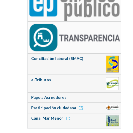
Conciliación laboral (SMAC)
e-Tributos
Pago a Acreedores
Participación ciudadana
Canal Mar Menor