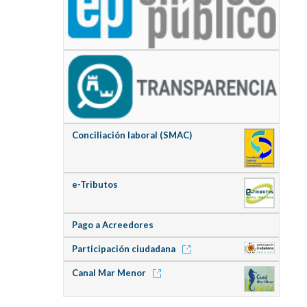
Conciliación laboral (SMAC)
e-Tributos
Pago a Acreedores
Participación ciudadana
Canal Mar Menor