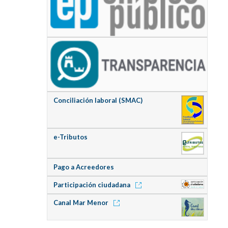
Conciliación laboral (SMAC)
e-Tributos
Pago a Acreedores
Participación ciudadana
Canal Mar Menor