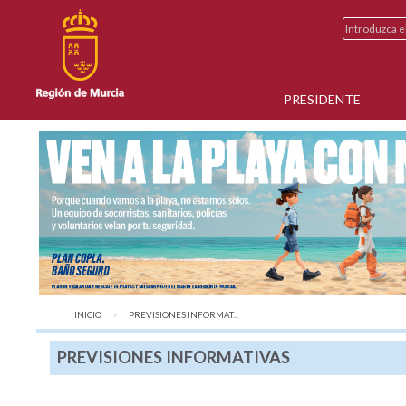
PRESIDENTE
INICIO
AQUÍ:
PREVISIONES INFORMAT...
PREVISIONES INFORMATIVAS