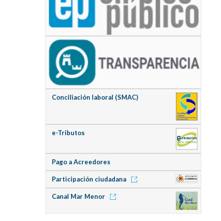
Conciliación laboral (SMAC)
e-Tributos
Pago a Acreedores
Participación ciudadana
Canal Mar Menor