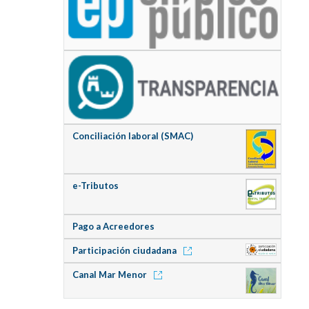
Conciliación laboral (SMAC)
e-Tributos
Pago a Acreedores
Participación ciudadana
Canal Mar Menor