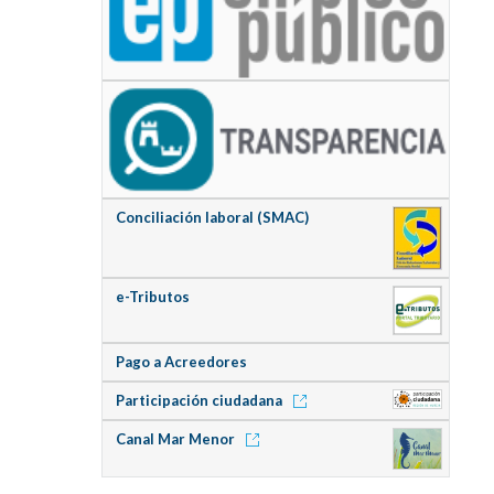
Conciliación laboral (SMAC)
e-Tributos
Pago a Acreedores
Participación ciudadana
Canal Mar Menor