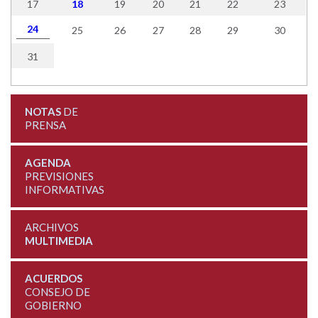
17
18
19
20
21
22
23
24
25
26
27
28
29
30
31
NOTAS
DE
PRENSA
AGENDA
PREVISIONES
INFORMATIVAS
ARCHIVOS
MULTIMEDIA
ACUERDOS
CONSEJO DE
GOBIERNO