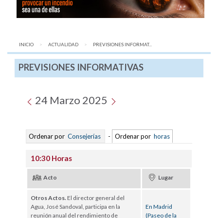
INICIO
ACTUALIDAD
AQUÍ:
PREVISIONES INFORMAT...
PREVISIONES INFORMATIVAS
24 Marzo 2025
Ordenar por
Consejerías
-
Ordenar por
horas
10:30 Horas
Acto
Lugar
Otros Actos.
El director general del
Agua, José Sandoval, participa en la
En Madrid
reunión anual del rendimiento de
(Paseo de la