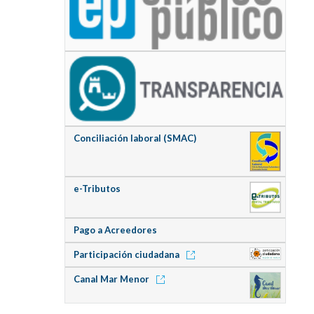
Conciliación laboral (SMAC)
e-Tributos
Pago a Acreedores
Participación ciudadana
Canal Mar Menor