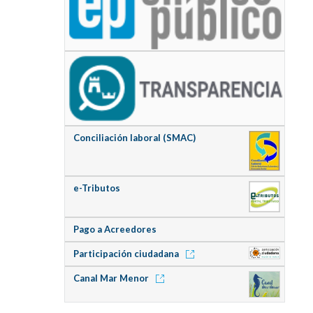
Conciliación laboral (SMAC)
e-Tributos
Pago a Acreedores
Participación ciudadana
Canal Mar Menor