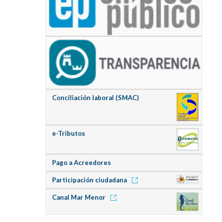
Conciliación laboral (SMAC)
e-Tributos
Pago a Acreedores
Participación ciudadana
Canal Mar Menor