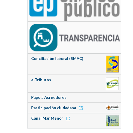
Conciliación laboral (SMAC)
e-Tributos
Pago a Acreedores
Participación ciudadana
Canal Mar Menor