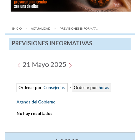
INICIO
ACTUALIDAD
AQUÍ:
PREVISIONES INFORMAT...
PREVISIONES INFORMATIVAS
21 Mayo 2025
Ordenar por
Consejerías
-
Ordenar por
horas
Agenda del Gobierno
No hay resultados
.