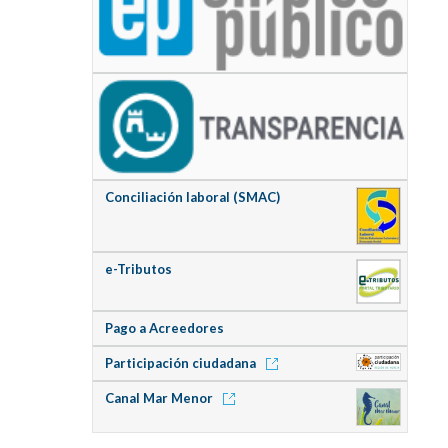
Conciliación laboral (SMAC)
e-Tributos
Pago a Acreedores
Participación ciudadana
Canal Mar Menor