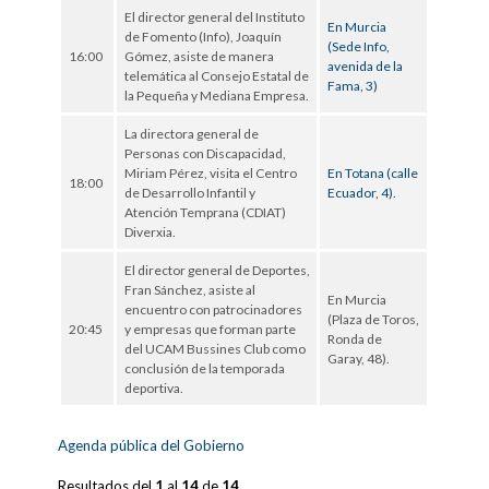
El director general del Instituto
En Murcia
de Fomento (Info), Joaquín
(Sede Info,
16:00
Gómez, asiste de manera
avenida de la
telemática al Consejo Estatal de
Fama, 3)
la Pequeña y Mediana Empresa.
La directora general de
Personas con Discapacidad,
Miriam Pérez, visita el Centro
En Totana (calle
18:00
de Desarrollo Infantil y
Ecuador, 4).
Atención Temprana (CDIAT)
Diverxia.
El director general de Deportes,
Fran Sánchez, asiste al
En Murcia
encuentro con patrocinadores
(Plaza de Toros,
20:45
y empresas que forman parte
Ronda de
del UCAM Bussines Club como
Garay, 48).
conclusión de la temporada
deportiva.
Agenda pública del Gobierno
Resultados del
1
al
14
de
14