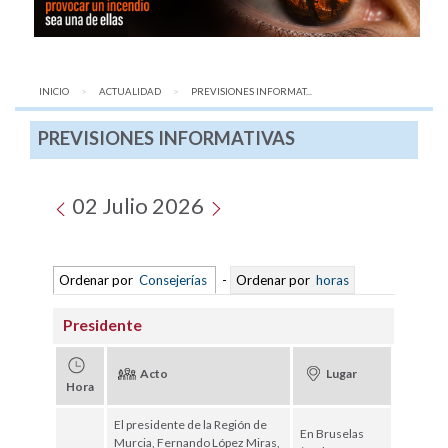
INICIO
ACTUALIDAD
AQUÍ:
PREVISIONES INFORMAT...
PREVISIONES INFORMATIVAS
02 Julio 2026
Ordenar por
Consejerías
-
Ordenar por
horas
Presidente
Acto
Lugar
Hora
El presidente de la Región de
En Bruselas
Murcia, Fernando López Miras,