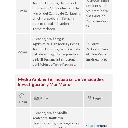
Pacheco (Salón
Joaquín Buendía, clausura el I
de Plenos del
Encuentro Agroprofesional del
12:30
Ayuntamiento,
Melón del Campo de Cartagena,
plaza Alcalde
en el marco de la III Semana
Pedro Jiménez,
Internacional del Melón de
1).
Torre Pacheco.
El consejero de Agua,
Agricultura, Ganadería y Pesca,
En Torre
Joaquín Buendía, participa en la
Pacheco (plaza
22:00
gala de entrega de los premios
Alcalde Pedro
de la III Semana Internacional
Jiménez, s/n).
del Melón de Torre Pacheco.
Medio Ambiente, Industria, Universidades,
Investigación y Mar Menor
Acto
Lugar
Hora
El consejero de Medio
Ambiente, Industria,
Universidades, Investigación y
En Santomera