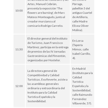
Artes, Manuel Cebrián,
Párraga,
presenta la exposición 'The
pabellón 5 del
10:00
flowers are burning', de Marc
antiguo Cuartel
Mateos Monteagudo, junto al
de Artillería,
creador murciano y al
calle Madre
comisario Rodrigo Carreño.
Elisea Oliver
Molina).
El director general del Instituto
En Lorca
de Turismo, Juan Francisco
(Tapería
Martínez, participa en la entrega
11:30
Mimos, calle
de premios de las IV Jornadas
Isabel Carrillo,
Gastronómicas del Pimentón,
4).
organizadas por Hostelor.
En Madrid
La directora general de
(Instituto para la
Competitividad y Calidad
Calidad
Turísticas, Eva Reverte, asiste a
Turística
las asambleas generales
12:00
Española y la
ordinaria y extraordinaria del
Sostenibilidad,
Instituto para la Calidad
calle Raimundo
Turística Española y la
Fernández
Sostenibilidad.
Villaverde, 57).