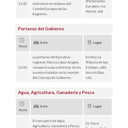
(Parlamento
11:45
interviene en el pleno del
Europeo, rue
Comité Europeo de las
Wiertz, 60).
Regiones.
Portavoz del Gobierno
Acto
Lugar
Hora
La portavoz del Ejecutivo
En Murcia
regional, Marisa López Aragón,
(Palacio de San
11:00
comparece para informar de los
Esteban, calle
asuntos tratados en la reunión
Acisclo Díaz,
del Consejo de Gobierno.
s/n).
Agua, Agricultura, Ganadería y Pesca
Acto
Lugar
Hora
El consejero de Agua,
En Torre
Agricultura, Ganadería y Pesca,