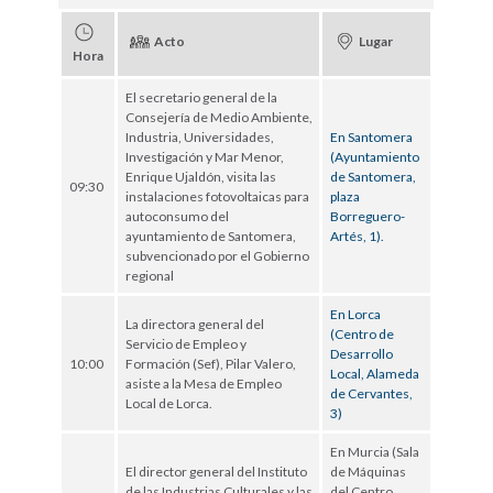
Acto
Lugar
Hora
El secretario general de la
Consejería de Medio Ambiente,
Industria, Universidades,
En Santomera
Investigación y Mar Menor,
(Ayuntamiento
Enrique Ujaldón, visita las
de Santomera,
09:30
instalaciones fotovoltaicas para
plaza
autoconsumo del
Borreguero-
ayuntamiento de Santomera,
Artés, 1).
subvencionado por el Gobierno
regional
En Lorca
La directora general del
(Centro de
Servicio de Empleo y
Desarrollo
10:00
Formación (Sef), Pilar Valero,
Local, Alameda
asiste a la Mesa de Empleo
de Cervantes,
Local de Lorca.
3)
En Murcia (Sala
El director general del Instituto
de Máquinas
de las Industrias Culturales y las
del Centro