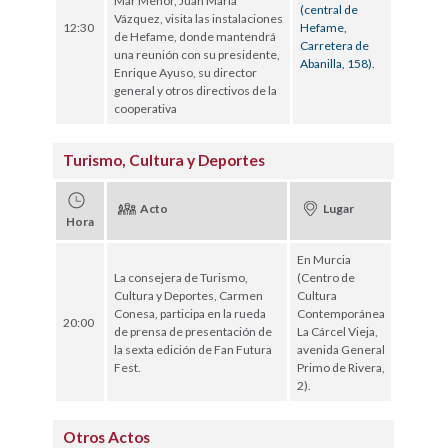
Mar Menor, Juan María
(central de
Vázquez, visita las instalaciones
12:30
Hefame,
de Hefame, donde mantendrá
Carretera de
una reunión con su presidente,
Abanilla, 158).
Enrique Ayuso, su director
general y otros directivos de la
cooperativa
Turismo, Cultura y Deportes
Acto
Lugar
Hora
En Murcia
La consejera de Turismo,
(Centro de
Cultura y Deportes, Carmen
Cultura
Conesa, participa en la rueda
Contemporánea
20:00
de prensa de presentación de
La Cárcel Vieja,
la sexta edición de Fan Futura
avenida General
Fest.
Primo de Rivera,
2).
Otros Actos