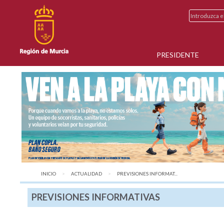
PRESIDENTE
INICIO
ACTUALIDAD
AQUÍ:
PREVISIONES INFORMAT...
PREVISIONES INFORMATIVAS