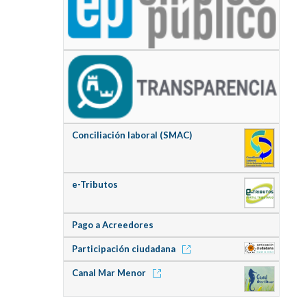
Conciliación laboral (SMAC)
e-Tributos
Pago a Acreedores
Participación ciudadana
Canal Mar Menor