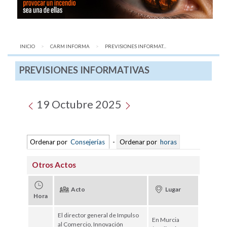
INICIO
CARM INFORMA
AQUÍ:
PREVISIONES INFORMAT...
PREVISIONES INFORMATIVAS
19 Octubre 2025
Ordenar por
Consejerías
-
Ordenar por
horas
Otros Actos
Acto
Lugar
Hora
El director general de Impulso
En Murcia
al Comercio, Innovación