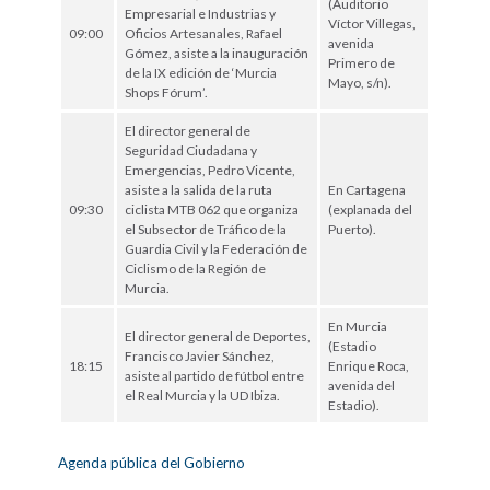
(Auditorio
Empresarial e Industrias y
Víctor Villegas,
09:00
Oficios Artesanales, Rafael
avenida
Gómez, asiste a la inauguración
Primero de
de la IX edición de ‘Murcia
Mayo, s/n).
Shops Fórum’.
El director general de
Seguridad Ciudadana y
Emergencias, Pedro Vicente,
asiste a la salida de la ruta
En Cartagena
09:30
ciclista MTB 062 que organiza
(explanada del
el Subsector de Tráfico de la
Puerto).
Guardia Civil y la Federación de
Ciclismo de la Región de
Murcia.
En Murcia
El director general de Deportes,
(Estadio
Francisco Javier Sánchez,
18:15
Enrique Roca,
asiste al partido de fútbol entre
avenida del
el Real Murcia y la UD Ibiza.
Estadio).
Agenda pública del Gobierno