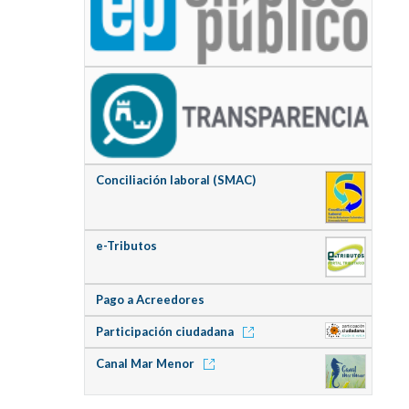
Conciliación laboral (SMAC)
e-Tributos
Pago a Acreedores
Participación ciudadana
Canal Mar Menor