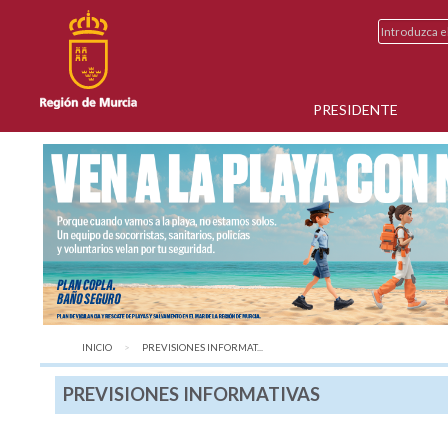
PRESIDENTE
INICIO
AQUÍ:
PREVISIONES INFORMAT...
PREVISIONES INFORMATIVAS