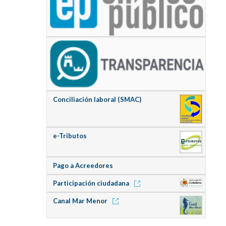
Conciliación laboral (SMAC)
e-Tributos
Pago a Acreedores
Participación ciudadana
Canal Mar Menor