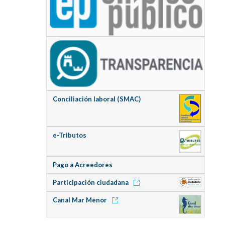
Conciliación laboral (SMAC)
e-Tributos
Pago a Acreedores
Participación ciudadana
Canal Mar Menor