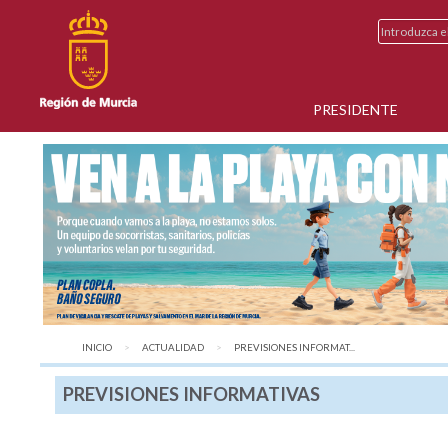
PRESIDENTE
INICIO
ACTUALIDAD
AQUÍ:
PREVISIONES INFORMAT...
PREVISIONES INFORMATIVAS