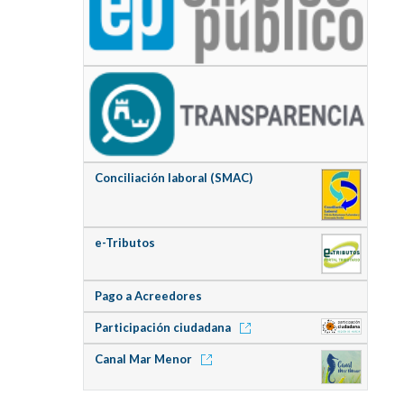
Conciliación laboral (SMAC)
e-Tributos
Pago a Acreedores
Participación ciudadana
Canal Mar Menor