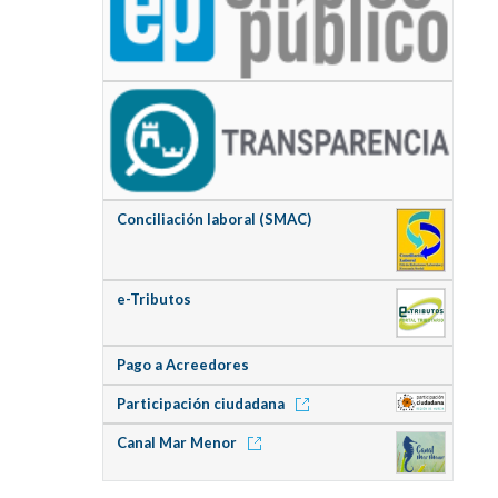
Conciliación laboral (SMAC)
e-Tributos
Pago a Acreedores
Participación ciudadana
Canal Mar Menor