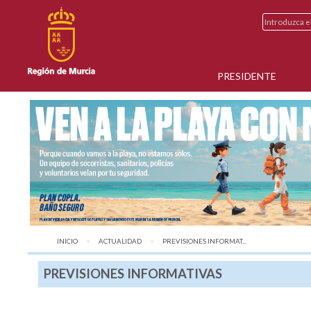
PRESIDENTE
INICIO
ACTUALIDAD
AQUÍ:
PREVISIONES INFORMAT...
PREVISIONES INFORMATIVAS