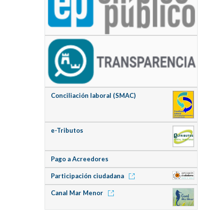
Conciliación laboral (SMAC)
e-Tributos
Pago a Acreedores
Participación ciudadana
Canal Mar Menor