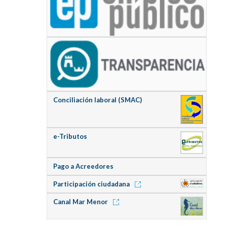
Conciliación laboral (SMAC)
e-Tributos
Pago a Acreedores
Participación ciudadana
Canal Mar Menor