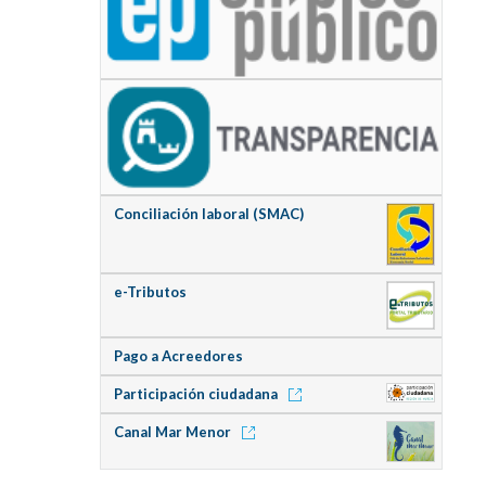
Conciliación laboral (SMAC)
e-Tributos
Pago a Acreedores
Participación ciudadana
Canal Mar Menor