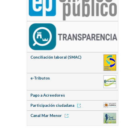
Conciliación laboral (SMAC)
e-Tributos
Pago a Acreedores
Participación ciudadana
Canal Mar Menor