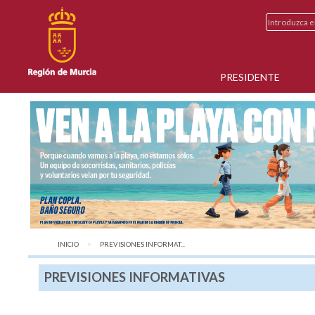
PRESIDENTE
INICIO
AQUÍ:
PREVISIONES INFORMAT...
PREVISIONES INFORMATIVAS