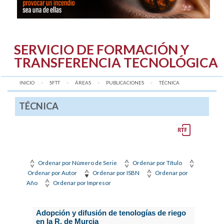
SERVICIO DE FORMACIÓN Y
TRANSFERENCIA TECNOLÓGICA
INICIO
SFTT
ÁREAS
PUBLICACIONES
AQUÍ:
TÉCNICA
TÉCNICA
Ordenar por Número de Serie
Ordenar por Título
Ordenar por Autor
Ordenar por ISBN
Ordenar por
Año
Ordenar por Impresor
Adopción y difusión de tenologías de riego
en la R. de Murcia