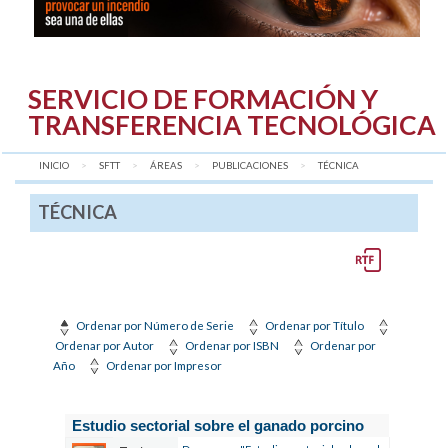
SERVICIO DE FORMACIÓN Y
TRANSFERENCIA TECNOLÓGICA
INICIO
SFTT
ÁREAS
PUBLICACIONES
AQUÍ:
TÉCNICA
TÉCNICA
Ordenar por Número de Serie
Ordenar por Título
Ordenar por Autor
Ordenar por ISBN
Ordenar por
Año
Ordenar por Impresor
Estudio sectorial sobre el ganado porcino