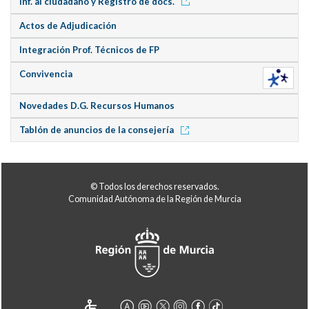
Inf. al ciudadano y Registro de docs.
Actos de Adjudicación
Integración Prof. Técnicos de FP
Convivencia
Novedades D.G. Recursos Humanos
Tablón de anuncios de la consejería
© Todos los derechos reservados.
Comunidad Autónoma de la Región de Murcia