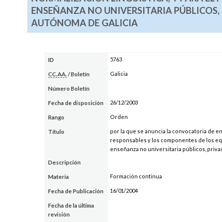
ENSEÑANZA NO UNIVERSITARIA PÚBLICOS,
AUTÓNOMA DE GALICIA
5763
ID
Galicia
CC.AA.
/ Boletín
Número Boletín
26/12/2003
Fecha de disposición
Orden
Rango
por la que se anuncia la convocatoria de e
Título
responsables y los componentes de los equi
enseñanza no universitaria públicos, priv
Descripción
Formación continua
Materia
16/01/2004
Fecha de Publicación
Fecha de la última
revisión