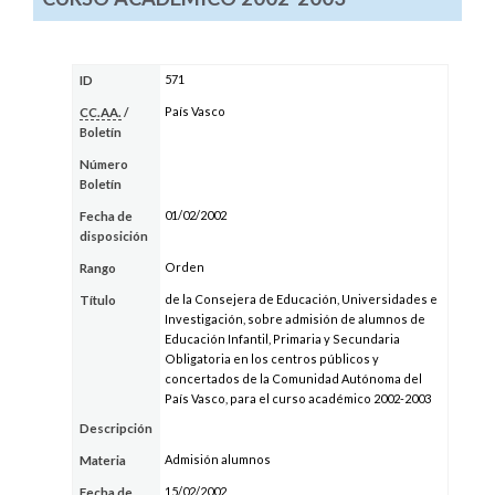
571
ID
País Vasco
CC.AA.
/
Boletín
Número
Boletín
01/02/2002
Fecha de
disposición
Orden
Rango
de la Consejera de Educación, Universidades e
Título
Investigación, sobre admisión de alumnos de
Educación Infantil, Primaria y Secundaria
Obligatoria en los centros públicos y
concertados de la Comunidad Autónoma del
País Vasco, para el curso académico 2002-2003
Descripción
Admisión alumnos
Materia
15/02/2002
Fecha de