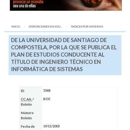
INICIO
DISPOSICIONES EN EDU...
AQUÍ:
ÍNDICES POR MATERIAS
DE LA UNIVERSIDAD DE SANTIAGO DE
COMPOSTELA, POR LA QUE SE PUBLICA EL
PLAN DE ESTUDIOS CONDUCENTE AL
TÍTULO DE INGENIERO TÉCNICO EN
INFORMÁTICA DE SISTEMAS
5548
ID
BOE
CC.AA.
/
Boletín
Número
Boletín
19/11/2003
Fecha de