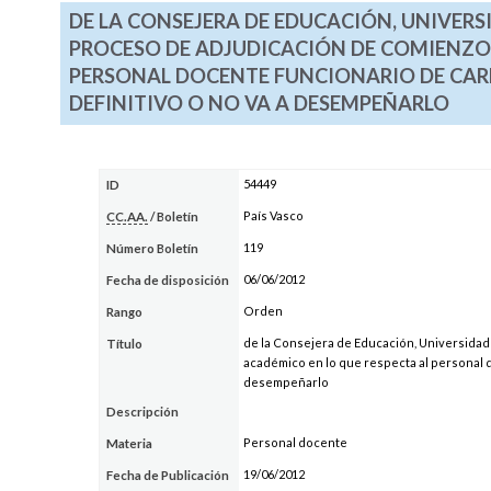
DE LA CONSEJERA DE EDUCACIÓN, UNIVERSI
PROCESO DE ADJUDICACIÓN DE COMIENZO 
PERSONAL DOCENTE FUNCIONARIO DE CARR
DEFINITIVO O NO VA A DESEMPEÑARLO
54449
ID
País Vasco
CC.AA.
/ Boletín
119
Número Boletín
06/06/2012
Fecha de disposición
Orden
Rango
de la Consejera de Educación, Universidade
Título
académico en lo que respecta al personal do
desempeñarlo
Descripción
Personal docente
Materia
19/06/2012
Fecha de Publicación