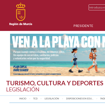
PRESIDENTE
TURISMO, CULTURA Y DEPORTES
LEGISLACIÓN
INICIO
TCD
LEGISLACIÓN
DISPOSICIONES EN EDU...
AQU
ÍND