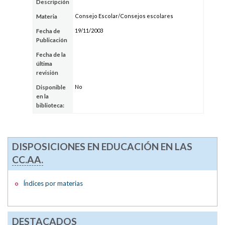
Descripción
Consejo Escolar/Consejos escolares
Materia
19/11/2003
Fecha de
Publicación
Fecha de la
última
revisión
No
Disponible
en la
biblioteca:
DISPOSICIONES EN EDUCACIÓN EN LAS
CC.AA.
Índices por materias
DESTACADOS