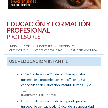
EDUCACIÓN Y FORMACIÓN
PROFESIONAL
PROFESORES
INICIO
CEFP
PROFESORES
OPOSICIONES
OPOSICIÓN 2016
CRITERIOS DE VALORAC...
AQUÍ:
031 - EDUCACIÓN INFA...
031 - EDUCACIÓN INFANTIL
Criterios de valoración de la primera prueba
(prueba de conocimientos específicos) de la
especialidad de Educación Infantil. Turnos 1 y 2
(Documento [.pdf] 0,62 MB)
Criterios de valoración de la segunda prueba
(prueba de aptitud pedagógica) de la especialidad