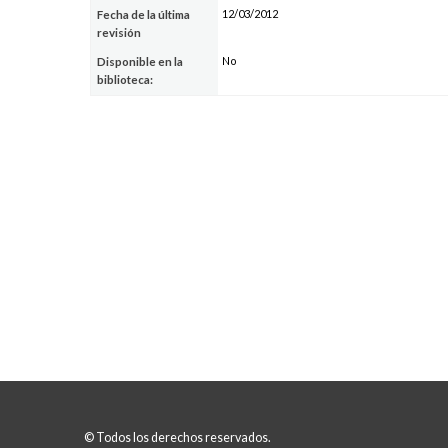
12/03/2012
Fecha de la última
revisión
No
Disponible en la
biblioteca:
© Todos los derechos reservados.