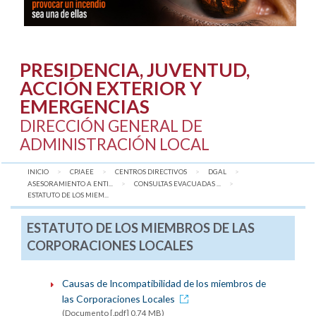
PRESIDENCIA, JUVENTUD,
ACCIÓN EXTERIOR Y
EMERGENCIAS
DIRECCIÓN GENERAL DE
ADMINISTRACIÓN LOCAL
INICIO
CPJAEE
CENTROS DIRECTIVOS
DGAL
ASESORAMIENTO A ENTI...
CONSULTAS EVACUADAS ...
AQUÍ:
ESTATUTO DE LOS MIEM...
ESTATUTO DE LOS MIEMBROS DE LAS
CORPORACIONES LOCALES
Causas de Incompatibilidad de los miembros de
las Corporaciones Locales
(Documento [.pdf] 0,74 MB)