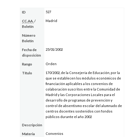
527
ID
Madrid
CC.AA.
/
Boletín
Número
Boletín
25/01/2002
Fecha de
disposición
Orden
Rango
170/2002, de la Consejería de Educación, por la
Título
que se establecen los módulos económicos de
financiación aplicables a los convenios de
colaboración suscritos entre la Comunidad de
Madrid y las Corporaciones Locales para el
desarrollo de programas de prevención y
control de absentismo escolar del alumnado de
centros docentes sostenidos con fondos
públicos durante el año 2002
Descripción
Convenios
Materia