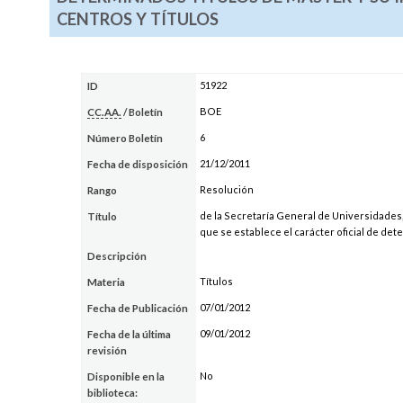
CENTROS Y TÍTULOS
51922
ID
BOE
CC.AA.
/ Boletín
6
Número Boletín
21/12/2011
Fecha de disposición
Resolución
Rango
de la Secretaría General de Universidades,
Título
que se establece el carácter oficial de det
Descripción
Títulos
Materia
07/01/2012
Fecha de Publicación
09/01/2012
Fecha de la última
revisión
No
Disponible en la
biblioteca: