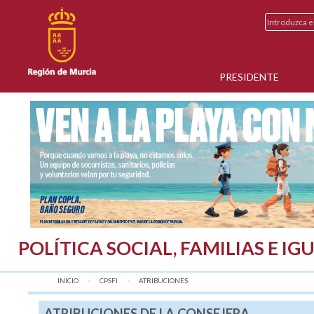
PRESIDENTE
POLÍTICA SOCIAL, FAMILIAS E I
INICIO
CPSFI
AQUÍ:
ATRIBUCIONES
ATRIBUCIONES DE LA CONSEJERA