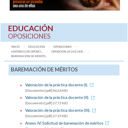
EDUCACIÓN
OPOSICIONES
INICIO
EDUCACIÓN
OPOSICIONES
HISTÓRICO DE OPOSICI...
OPOSICIÓN 2014 (CUER...
AQUÍ:
BAREMACIÓN DE MÉRITO...
BAREMACIÓN DE MÉRITOS
Valoración de la práctica docente (I).
(Documento [.pdf] 46,26 KB)
Valoración de la práctica docente (II).
(Documento [.pdf] 27,72 KB)
Valoración de la práctica docente (III).
(Documento [.pdf] 27,35 KB)
Anexo IV: Solicitud de baremación de méritos