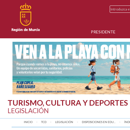
PRESIDENTE
TURISMO, CULTURA Y DEPORTES
LEGISLACIÓN
INICIO
TCD
LEGISLACIÓN
DISPOSICIONES EN EDU...
AQU
ÍND